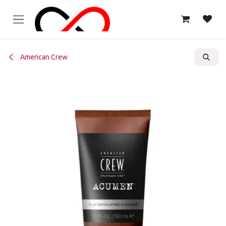
Ir al contenido
American Crew