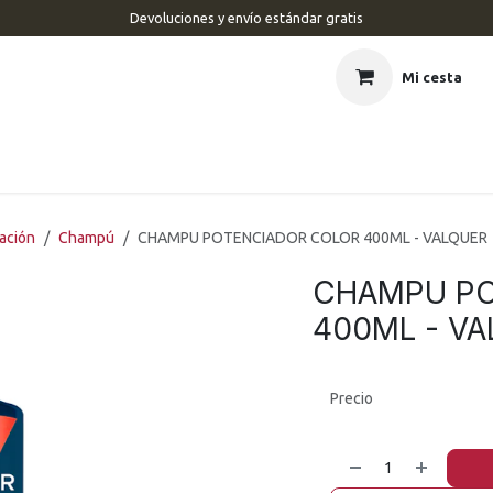
Devoluciones y envío estándar gratis
Mi cesta
CIO
BARBERÍA
PELUQUERÍA
ESTÉTICA
UÑAS
MAR
ración
Champú
CHAMPU POTENCIADOR COLOR 400ML - VALQUER
CHAMPU PO
400ML - V
Precio