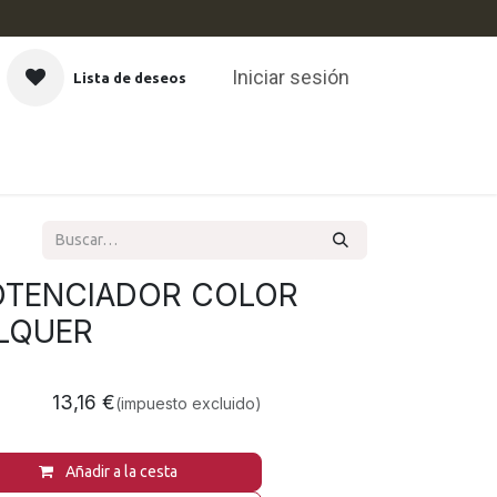
Iniciar sesión
Lista de deseos
CAS
TENCIADOR COLOR
ALQUER
13,16
€
(impuesto excluido)
Añadir a la cesta