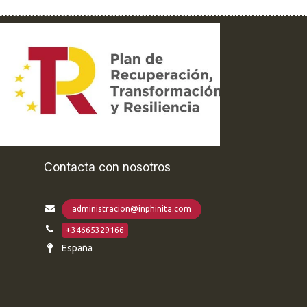
Contacta con nosotros
administracion@inphinita.com
+34665329166
España