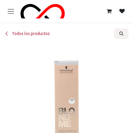
Ir al contenido
Todos los productos