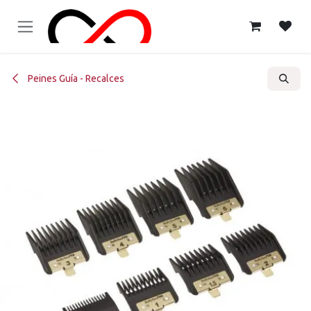
Ir al contenido
Peines Guía - Recalces