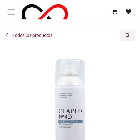
Ir al contenido
Todos los productos