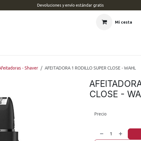
Devoluciones y envío estándar gratis
Mi cesta
CIO
BARBERÍA
PELUQUERÍA
ESTÉTICA
UÑAS
MAR
Afeitadoras - Shaver
AFEITADORA 1 RODILLO SUPER CLOSE - WAHL
AFEITADORA
CLOSE - W
Precio