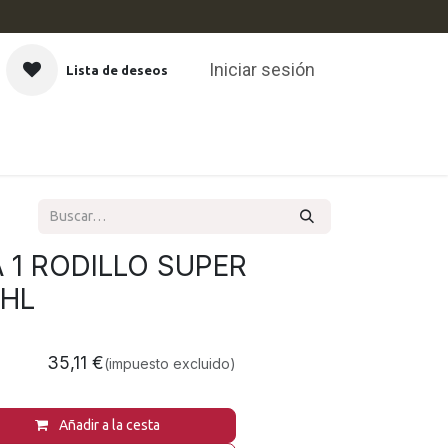
Iniciar sesión
Lista de deseos
CAS
 1 RODILLO SUPER
AHL
35,11
€
(impuesto excluido)
Añadir a la cesta