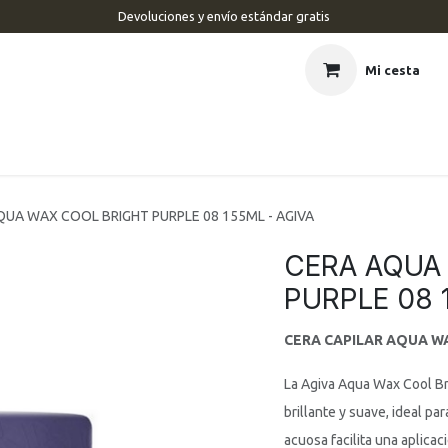
Devoluciones y envío estándar gratis
Mi cesta
CIO
BARBERÍA
PELUQUERÍA
ESTÉTICA
UÑAS
MAR
QUA WAX COOL BRIGHT PURPLE 08 155ML - AGIVA
CERA AQUA
PURPLE 08 
CERA CAPILAR AQUA WA
La Agiva Aqua Wax Cool Br
brillante y suave, ideal pa
acuosa facilita una aplica