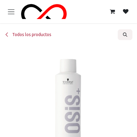
Ir al contenido
Todos los productos