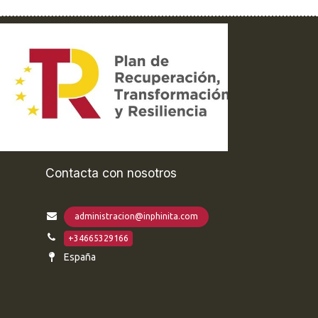
Contacta con nosotros
administracion@inphinita.com
+34665329166
España