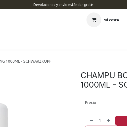
Devoluciones y envío estándar gratis
Mi cesta
CIO
BARBERÍA
PELUQUERÍA
ESTÉTICA
UÑAS
MAR
NG 1000ML - SCHWARZKOPF
CHAMPU BC
1000ML - 
Precio