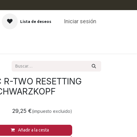
Iniciar sesión
Lista de deseos
CAS
 R-TWO RESETTING
SCHWARZKOPF
29,25
€
(impuesto excluido)
Añadir a la cesta