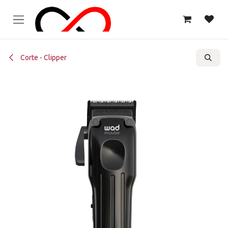
Ir al contenido
Corte - Clipper