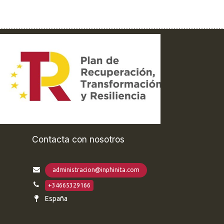
Contacta con nosotros
administracion@inphinita.com
+34665329166
España