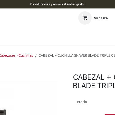
Devoluciones y envío estándar gratis
Mi cesta
CIO
BARBERÍA
PELUQUERÍA
ESTÉTICA
UÑAS
MAR
Cabezales - Cuchillas
CABEZAL + CUCHILLA SHAVER BLADE TRIPLEX 
CABEZAL + 
BLADE TRIP
Precio