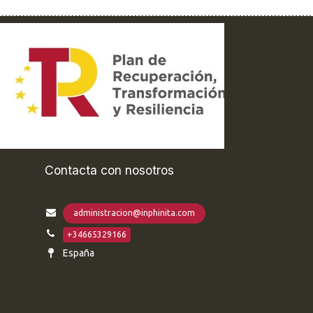
Contacta con nosotros
administracion@inphinita.com
+34665329166
España