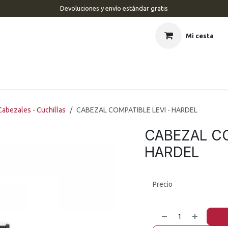
Devoluciones y envío estándar gratis
Mi cesta
CIO
BARBERÍA
PELUQUERÍA
ESTÉTICA
UÑAS
MAR
Cabezales - Cuchillas
CABEZAL COMPATIBLE LEVI - HARDEL
CABEZAL CO
HARDEL
Precio