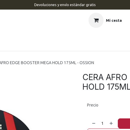
Devoluciones y envío estándar gratis
Mi cesta
CIO
BARBERÍA
PELUQUERÍA
ESTÉTICA
UÑAS
MAR
AFRO EDGE BOOSTER MEGA HOLD 175ML - OSSION
CERA AFRO
HOLD 175ML
Precio