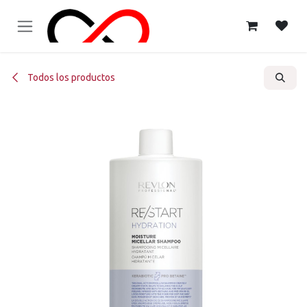
Ir al contenido
Todos los productos