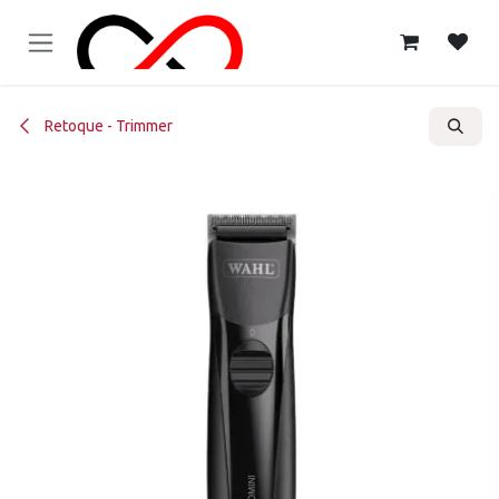
Ir al contenido
Retoque - Trimmer