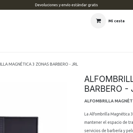
Devoluciones y envío estándar gratis
Mi cesta
CIO
BARBERÍA
PELUQUERÍA
ESTÉTICA
UÑAS
MAR
LLA MAGNÉTICA 3 ZONAS BARBERO - JRL
ALFOMBRIL
BARBERO - 
ALFOMBRILLA MAGNÉTI
La Alfombrilla Magnética 
mantener el espacio de tr
servicios de barbería y pe