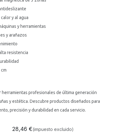
nal magnética de 3 zonas
antideslizante
 calor y al agua
 máquinas y herramientas
pes y arañazos
enimiento
lta resistencia
urabilidad
2 cm
r herramientas profesionales de última generación
 uñas y estética. Descubre productos diseñados para
nto, precisión y durabilidad en cada servicio.
28,46
€
(impuesto excluido)