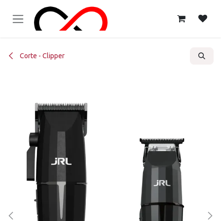
Ir al contenido
Corte - Clipper