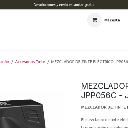
Devoluciones y envío estándar gratis
Mi cesta
CIO
BARBERÍA
PELUQUERÍA
ESTÉTICA
UÑAS
MAR
ración
Accesorios Tinte
MEZCLADOR DE TINTE ELÉCTRICO JPP056C
MEZCLADOR
JPP056C - 
MEZCLADOR DE TINTE E
El mezclador de tinte elé
la preparación del color en