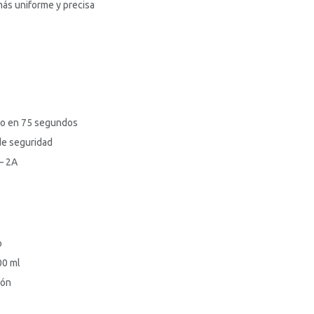
más uniforme y precisa
do en 75 segundos
de seguridad
– 2A
o
00 ml
ión