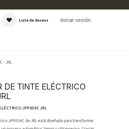
Iniciar sesión
Lista de deseos
CAS
 - JRL
 DE TINTE ELÉCTRICO
JRL
LÉCTRICO JPP056C JRL
ctrico JPP056C de JRL está diseñado para transformar
 un proceso automático, limpio y ultrapreciso. Gracias