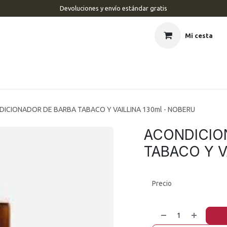
Devoluciones y envío estándar gratis
Mi cesta
CIO
BARBERÍA
PELUQUERÍA
ESTÉTICA
UÑAS
MAR
ICIONADOR DE BARBA TABACO Y VAILLINA 130ml - NOBERU
ACONDICIO
TABACO Y V
Precio