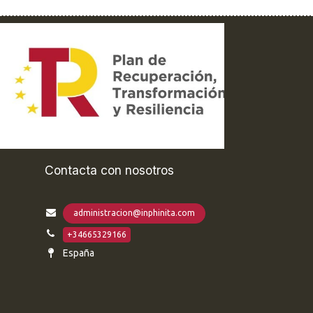
Contacta con nosotros
administracion@inphinita.com
+34665329166
España