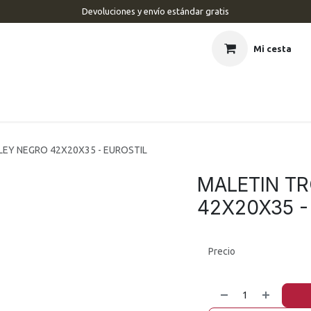
Devoluciones y envío estándar gratis
Mi cesta
CIO
BARBERÍA
PELUQUERÍA
ESTÉTICA
UÑAS
MAR
LEY NEGRO 42X20X35 - EUROSTIL
MALETIN T
42X20X35 -
Precio