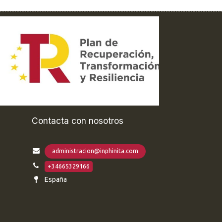
Contacta con nosotros
administracion@inphinita.com
+34665329166
España