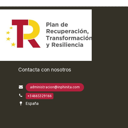
Contacta con nosotros
administracion@inphinita.com
+34665329166
España