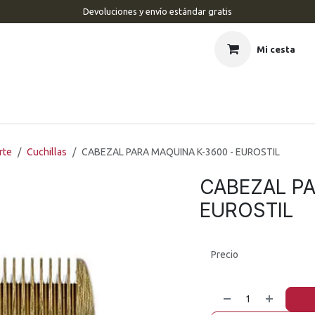
Devoluciones y envío estándar gratis
Mi cesta
CIO
BARBERÍA
PELUQUERÍA
ESTÉTICA
UÑAS
MAR
rte
Cuchillas
CABEZAL PARA MAQUINA K-3600 - EUROSTIL
CABEZAL PA
EUROSTIL
Precio