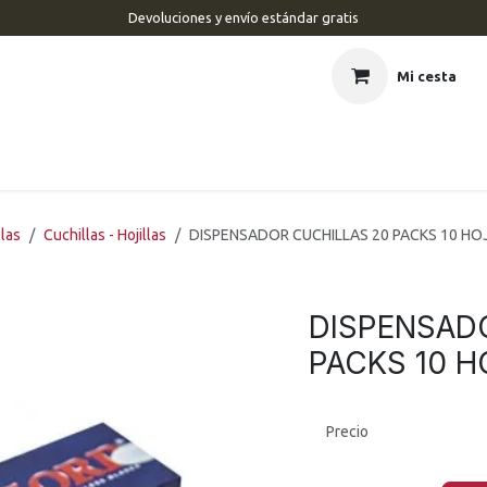
Devoluciones y envío estándar gratis
Mi cesta
CIO
BARBERÍA
PELUQUERÍA
ESTÉTICA
UÑAS
MAR
llas
Cuchillas - Hojillas
DISPENSADOR CUCHILLAS 20 PACKS 10 HOJ
DISPENSAD
PACKS 10 H
Precio