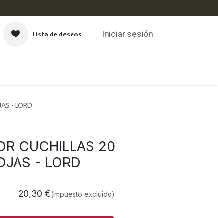
Iniciar sesión
Lista de deseos
CAS
AS - LORD
OR CUCHILLAS 20
OJAS - LORD
20,30
€
(impuesto excluido)