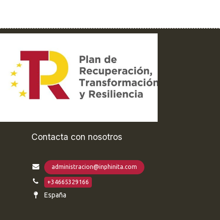
Contacta con nosotros
administracion@inphinita.com
+34665329166
España