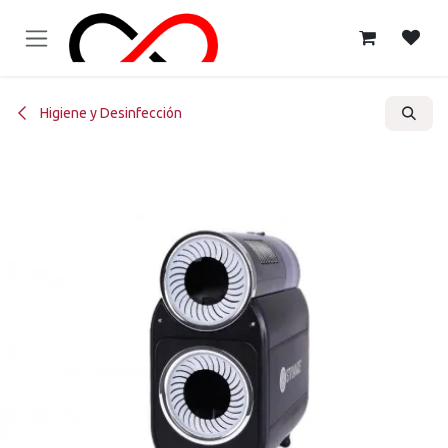
Ir al contenido
Higiene y Desinfección