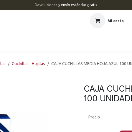
Devoluciones y envío estándar gratis
Mi cesta
CIO
BARBERÍA
PELUQUERÍA
ESTÉTICA
UÑAS
MAR
llas
Cuchillas - Hojillas
CAJA CUCHILLAS MEDIA HOJA AZUL 100 U
CAJA CUCHI
100 UNIDAD
Precio