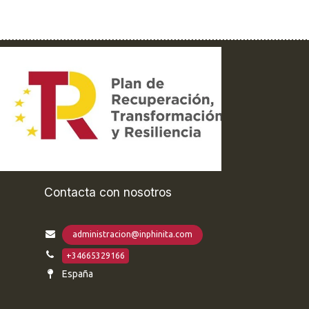
Contacta con nosotros
administracion@inphinita.com
+34665329166
España