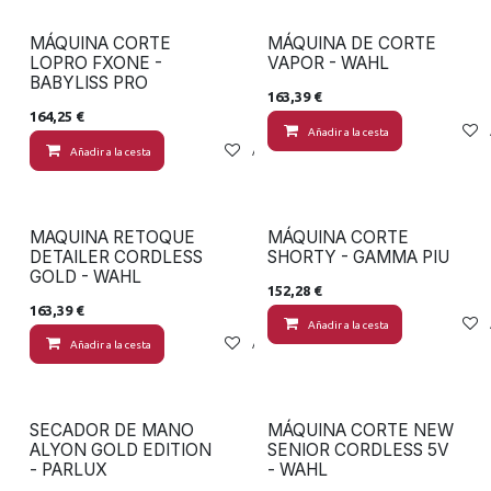
MÁQUINA CORTE
MÁQUINA DE CORTE
LOPRO FXONE -
VAPOR - WAHL
BABYLISS PRO
163,39
€
164,25
€
Añadir a la cesta
Añadir a la cesta
Añadir a lista de deseos
MAQUINA RETOQUE
MÁQUINA CORTE
DETAILER CORDLESS
SHORTY - GAMMA PIU
GOLD - WAHL
152,28
€
163,39
€
Añadir a la cesta
Añadir a la cesta
Añadir a lista de deseos
SECADOR DE MANO
MÁQUINA CORTE NEW
ALYON GOLD EDITION
SENIOR CORDLESS 5V
- PARLUX
- WAHL