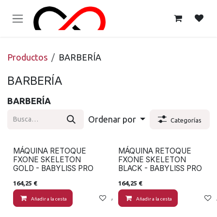
Ir al contenido
Productos
BARBERÍA
BARBERÍA
BARBERÍA
Ordenar por
Categorías
MÁQUINA RETOQUE
MÁQUINA RETOQUE
FXONE SKELETON
FXONE SKELETON
GOLD - BABYLISS PRO
BLACK - BABYLISS PRO
164,25
€
164,25
€
Añadir a la cesta
Añadir a lista de deseos
Añadir a la cesta