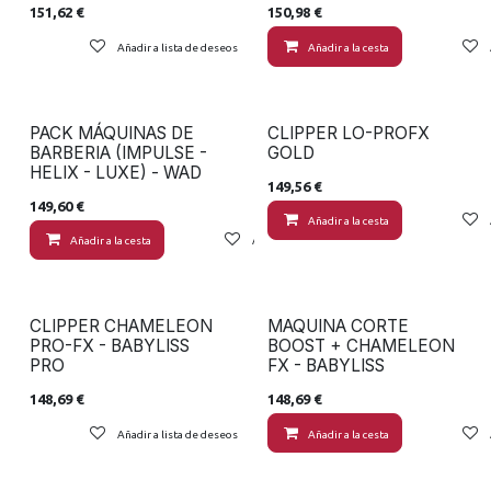
151,62
€
150,98
€
Añadir a lista de deseos
Añadir a la cesta
PACK MÁQUINAS DE
CLIPPER LO-PROFX
BARBERIA (IMPULSE -
GOLD
HELIX - LUXE) - WAD
149,56
€
149,60
€
Añadir a la cesta
Añadir a la cesta
Añadir a lista de deseos
CLIPPER CHAMELEON
MAQUINA CORTE
PRO-FX - BABYLISS
BOOST + CHAMELEON
PRO
FX - BABYLISS
148,69
€
148,69
€
Añadir a lista de deseos
Añadir a la cesta