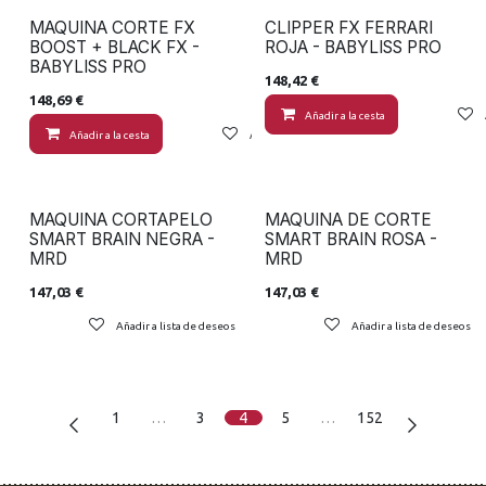
MAQUINA CORTE FX
CLIPPER FX FERRARI
BOOST + BLACK FX -
ROJA - BABYLISS PRO
BABYLISS PRO
148,42
€
148,69
€
Añadir a la cesta
Añadir a la cesta
Añadir a lista de deseos
MAQUINA CORTAPELO
MAQUINA DE CORTE
SMART BRAIN NEGRA -
SMART BRAIN ROSA -
MRD
MRD
147,03
€
147,03
€
Añadir a lista de deseos
Añadir a lista de deseos
1
…
3
4
5
…
152